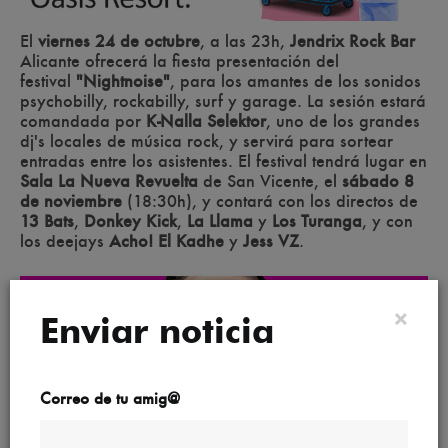
El
viernes 24 de octubre
, a las 23h,
Jendrix Rock Bar
Alicante ofrecerá la fiesta presentación del
festival
"Nightnoise"
, para los amantes de los sonidos
psychobilly, rockabilly, surf y garage. La sesión estará
comandada por
K-Nalla Selektor
, uno de los grandes
dj's locales de música rock, y servirá para sortear
entradas entre los asistentes. El festival tendrá lugar en
Sala La Nueva Revuelta
de San Vicente, el
sábado 8
de noviembre
(18:30h), y contará con los directos de
13 Bats
,
Donkey Kick
,
La Llama
y
Los Turanga
, y con
los deejays
Acho! El Kadhe
y
Jess VZ
.
×
Enviar noticia
Correo de tu amig@