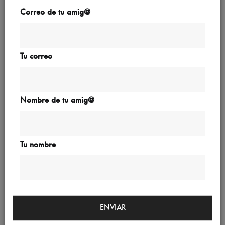
Correo de tu amig@
Tu correo
Glamping
Opción de alojamiento en tiendas con colchones y
Nombre de tu amig@
sábanas, duchas, servicios y zona chill con piscina.
Una experiencia exclusiva cuyos precios van de 300€
por tienda completa para hasta 6 personas o ⁠60€ por
persona en tienda compartida. El horario del
Tu nombre
alojamiento será del sábado a las 12 del mediodía al
domingo a las 17h. Info y reservas en
Glamping@metrodanceclub.com.
Urban Food preparty
ENVIAR
El espacio Urban Food, situado en el mismo recinto de
Carmen 24, ofrecerá durante todo el evento la opción