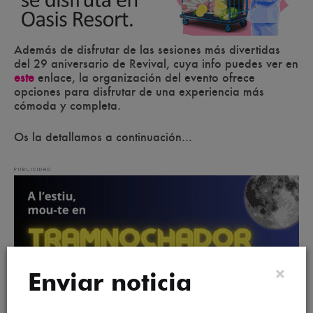
Además de disfrutar de las sesiones más divertidas
del 29 aniversario de Revival, cuya info puedes ver en
este
enlace, la organización del evento ofrece
opciones para disfrutar de una experiencia más
cómoda y completa.
Os la detallamos a continuación...
×
Enviar noticia