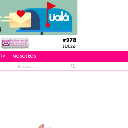
#278
JUL26
 TV
NOSOTROS