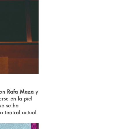
on
Rafa Maza
y
rse en la piel
ue se ha
 teatral actual.