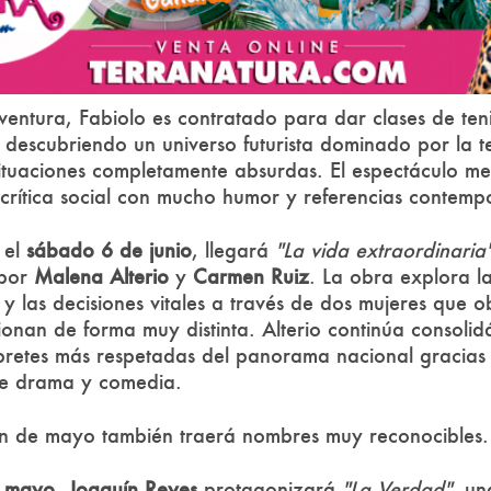
entura, Fabiolo es contratado para dar clases de teni
 descubriendo un universo futurista dominado por la te
situaciones completamente absurdas. El espectáculo m
 crítica social con mucho humor y referencias contemp
, el
sábado 6 de junio
, llegará
"La vida extraordinaria
 por
Malena Alterio
y
Carmen Ruiz
. La obra explora la
 y las decisiones vitales a través de dos mujeres que
cionan de forma muy distinta. Alterio continúa consol
rpretes más respetadas del panorama nacional gracias
tre drama y comedia.
n de mayo también traerá nombres muy reconocibles.
e mayo
,
Joaquín Reyes
protagonizará
"La Verdad"
, un