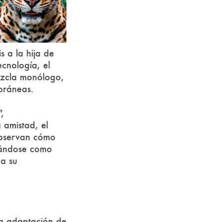
s a la hija de
cnología, el
ezcla monólogo,
oráneas.
"
,
 amistad, el
 observan cómo
idándose como
 a su
a adaptación de