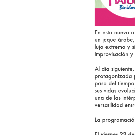
En esta nueva av
un jeque árabe,
lujo extremo y 
improvisación y
Al día siguiente
protagonizada
paso del tiempo
sus vidas evolu
una de las inté
versatilidad en
La programació
El
viernes 22 d