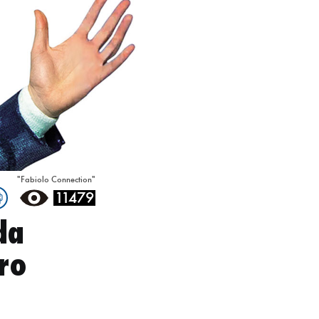
"Fabiolo Connection"
11479
da
ro