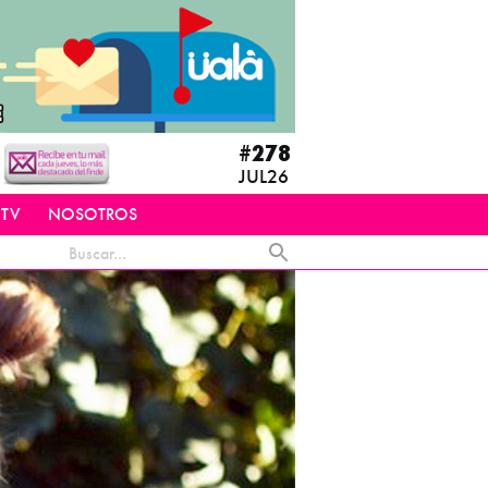
#278
JUL26
 TV
NOSOTROS