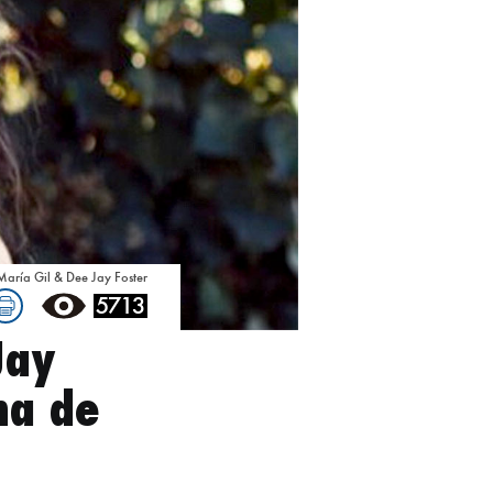
María Gil & Dee Jay Foster
5713
Jay
ha de