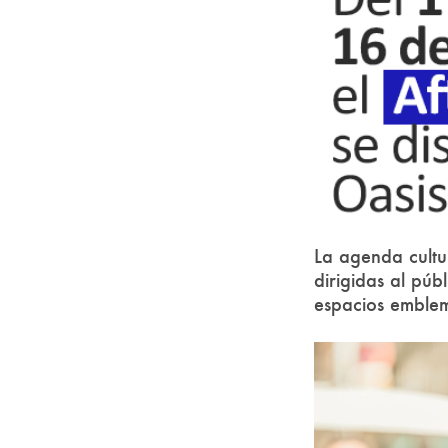
La agenda cult
dirigidas al púb
espacios emblem