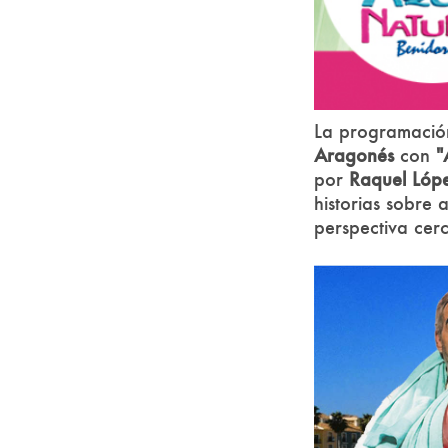
La programació
Aragonés
con
"
por
Raquel Lóp
historias sobre
perspectiva cer