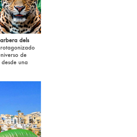
Barbera dels
 protagonizado
universo de
s desde una