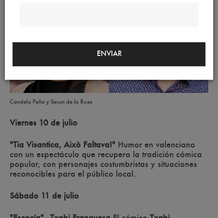
ENVIAR
Candela Peña y Secun de la Rosa
Viernes 10 de julio
"Tia Visantica, Això Faltava!"
Humor en valenciano
con un espectáculo que recupera la tradición cómica
popular, con personajes costumbristas y situaciones
reconocibles para el público local.
Sábado 11 de julio
"Escocía" - Txabi Franquesa
El cómico
Txabi