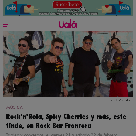
Rocka'n'rola
MÚSICA
Rock'n'Rola, Spicy Cherries y más, este
finde, en Rock Bar Frontera
Tardeo y conciertos, el viernes 21 y sábado 22 de febrero