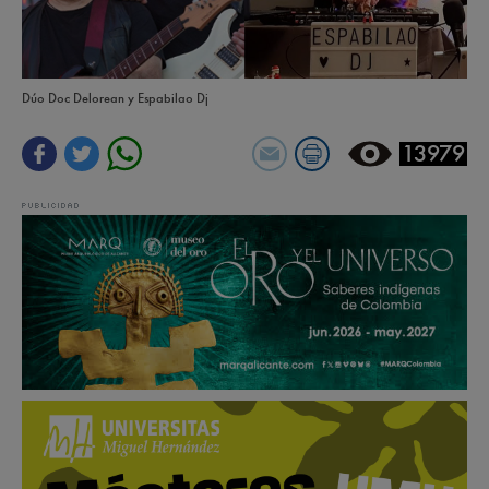
Dúo Doc Delorean y Espabilao Dj
13979