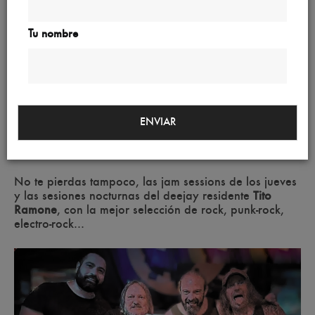
Tu nombre
ENVIAR
Rockin'Six
No te pierdas tampoco, las jam sessions de los jueves
y las sesiones nocturnas del deejay residente
Tito
Ramone
, con la mejor selección de rock, punk-rock,
electro-rock...