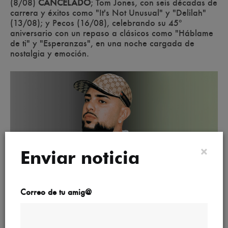
(8/08)
CANCELADO
; Tom Jones, con seis décadas de
carrera y éxitos como "It's Not Unusual" y "Delilah"
(13/08); y Pecos (16/08), celebrando su 45º
aniversario con un repaso a clásicos como "Háblame
de ti" y "Esperanzas", en una noche cargada de
nostalgia y emoción.
×
Enviar noticia
Cano presentará su último álbum "Triana"
Correo de tu amig@