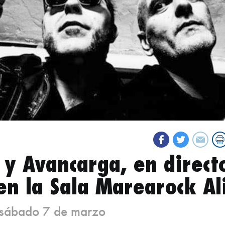
 y Avancarga, en direct
 en la Sala Marearock Al
6 sábado 7 de marzo