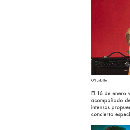
O'Funk'illo
El 16 de enero v
acompañado de A
intensas propue
concierto especi