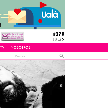
#278
JUL26
 TV
NOSOTROS