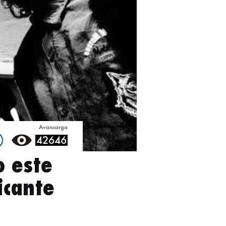
Avancarga
42646
o este
icante