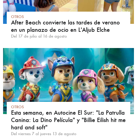
OTROS
After Beach convierte las tardes de verano
en un planazo de ocio en L'Aljub Elche
Del 17 de julio al 16 de agosto
OTROS
Esta semana, en Autocine El Sur: "La Patrulla
Canina: La Dino Película" y "Billie Eilish hit me
hard and soft"
Del viernes 7 al jueves 13 de agosto