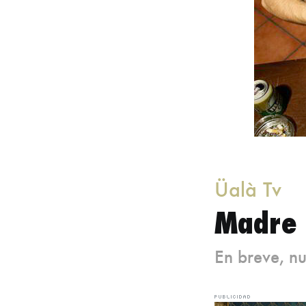
Üalà Tv
Madre 
En breve, n