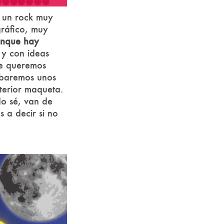
 un rock muy
gráfico, muy
unque hay
y con ideas
ue queremos
abaremos unos
terior maqueta.
No sé, van de
 a decir si no