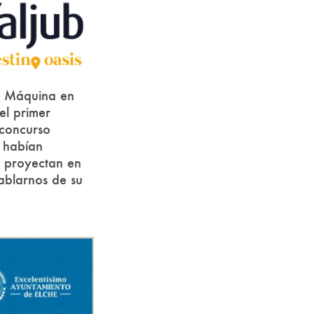
e Máquina en
el primer
 concurso
e habían
ue proyectan en
ablarnos de su