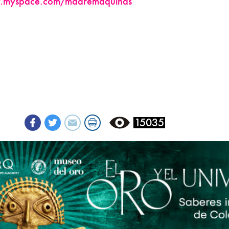
.myspace.com/madremaquinas
15035