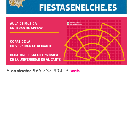
• contacto:
965 434 934
•
web